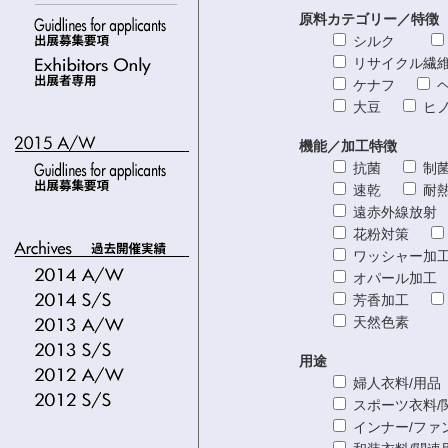
原料カテゴリー／特徴
シルク
リサイクル
ケナフ
大豆
ヒ
機能／加工特徴
抗菌
制
速乾
耐
遠赤外線放
花粉対策
ワッシャー
オパール加
芳香加工
天然色素
用途
婦人衣料/
スポーツ衣料
インナー/ファ