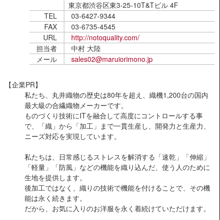
東京都渋谷区東3-25-10T&Tビル 4F
TEL
03-6427-9344
FAX
03-6735-4545
URL
http://notoquality.com/
担当者
中村 大陸
メール
sales02@maruiorimono.jp
【企業PR】
私たち、丸井織物の歴史は80年を超え、織機1,200台の国内
最大級の合繊織物メーカーです。
ものづくり技術にITを融合して高度にコントロールする事
で、「織」から「加工」まで一貫生産し、開発力と生産力、
ニーズ対応を実現しています。
私たちは、日常感じるストレスを解消する「速乾」「伸縮」
「軽量」「防風」などの機能を織り込んだ、使う人のために
生地を提供します。
後加工ではなく、織りの技術で機能を付けることで、その機
能は永く続きます。
だから、お気に入りのお洋服を永く着続けていただけます。